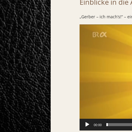
Einblicke in di
„Gerber – ich mach’s!“ – 
Video-
Player
00:00